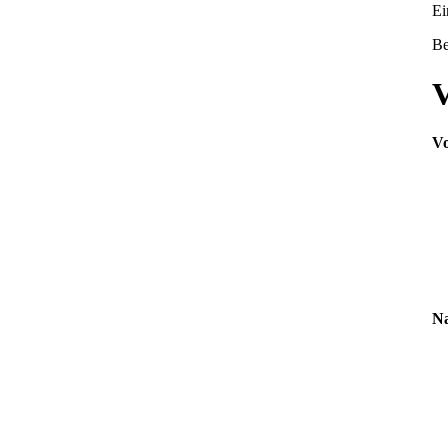
Ei
Be
V
Vo
Na