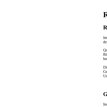
R
R
Im
de
Qu
Bä
ba
Di
Ge
Um
G
In