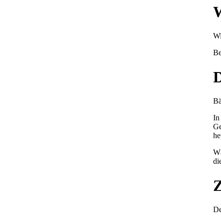
W
Wi
Be
D
Bä
In
Ge
he
Wä
di
Z
De