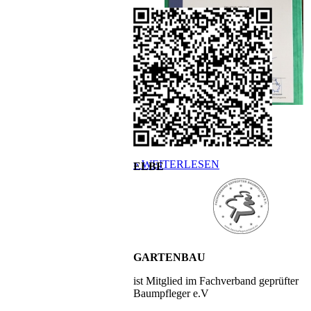
Weitere Zertifizierung für Elbe
Gartenbau !
» WEITERLESEN
ELBE
GARTENBAU
ist Mitglied im Fachverband geprüfter
Baumpfleger e.V