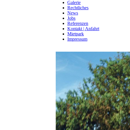
Galerie
Rechtliches
News
Jobs
Referenzen
Kontakt | Anfahrt
Mietpark
Impressum