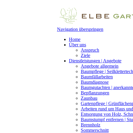
Navigation überspringen
Home
Über uns
Anspruch
Ziele
Dienstleistungen | Angebote
Angebote allgemein
Baumpflege | Seilklettertec
Baumfällarbeiten
Baumdiagnose
Baumgutachten | anerkannte
Bepflanzungen
Zaunbau
Gartenpflege | Grünflächen
Arbeiten rund um Haus und
Entsorgung von Holz, Schn
Baumstumpf entfernen | St
Brennholz
Sommerschnitt