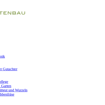
hnik
r Gutachter
pflege
 Garten
ittgut und Wurzeln
ubbenfräse